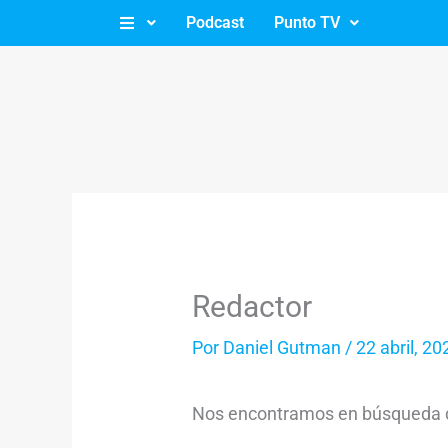
Ir
Podcast
Punto TV
al
contenido
Redactor
Por
Daniel Gutman
/
22 abril, 20
Nos encontramos en búsqueda