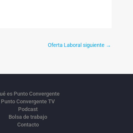
Oferta Laboral siguiente
→
ué es Punto Convergente
Punto Convergente TV
Podcast
Bolsa de trabajo
Contacto