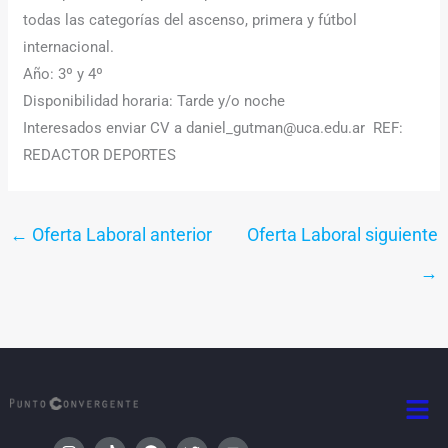
todas las categorías del ascenso, primera y fútbol
internacional.
Año: 3º y 4º
Disponibilidad horaria: Tarde y/o noche
Interesados enviar CV a daniel_gutman@uca.edu.ar REF:
REDACTOR DEPORTES
←
Oferta Laboral anterior
Oferta Laboral siguiente
→
Men
I
T
F
T
Y