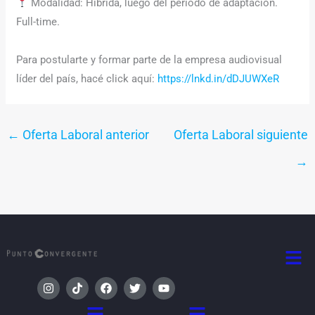
Modalidad: Hibrida, luego del periodo de adaptación.
Full-time.
Para postularte y formar parte de la empresa audiovisual
líder del país, hacé click aquí:
https://lnkd.in/dDJUWXeR
←
Oferta Laboral anterior
Oferta Laboral siguiente
→
Men
I
T
F
T
Y
n
i
a
w
o
s
k
c
i
u
Menú
Menú