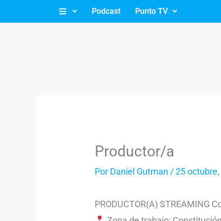
Ir
Podcast
Punto TV
al
contenido
Productor/a
Por
Daniel Gutman
/
25 octubre,
PRODUCTOR(A) STREAMING Con 
Zona de trabajo: Constitució