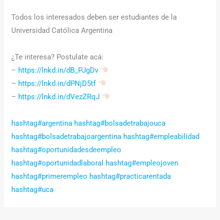
Todos los interesados deben ser estudiantes de la
Universidad Católica Argentina
¿Te interesa? Postulate acá:
–
https://lnkd.in/dB_PJgDv
–
https://lnkd.in/dPNjD5tf
–
https://lnkd.in/dVezZRqJ
hashtag#argentina
hashtag#bolsadetrabajouca
hashtag#bolsadetrabajoargentina
hashtag#empleabilidad
hashtag#oportunidadesdeempleo
hashtag#oportunidadlaboral
hashtag#empleojoven
hashtag#primerempleo
hashtag#practicarentada
hashtag#uca