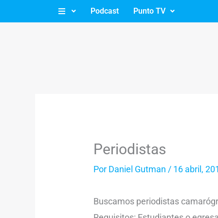
Ir
Podcast
Punto TV
al
contenido
Periodistas
Por
Daniel Gutman
/
16 abril, 20
Buscamos periodistas camaróg
Requisitos: Estudiantes o egres