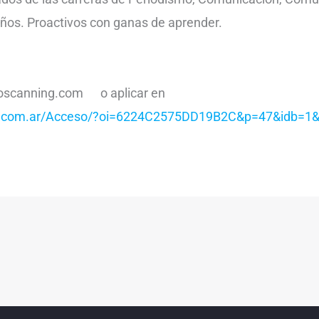
ños. Proactivos con ganas de aprender.
oscanning.com o aplicar en
ajo.com.ar/Acceso/?oi=6224C2575DD19B2C&p=47&idb=1