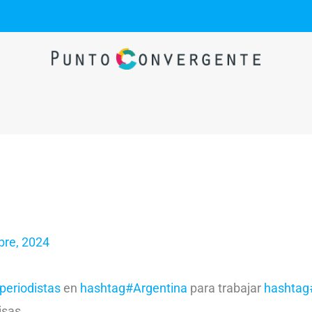
bre, 2024
periodistas
en
hashtag#Argentina
para trabajar
hashtag
misas…