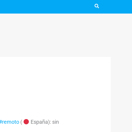
#remoto
(
España): sin