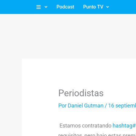
Ir
Podcast
Punto TV
al
contenido
Periodistas
Por
Daniel Gutman
/
16 septiem
Estamos contratando
hashtag#
requisitos, pero bajo estas pre