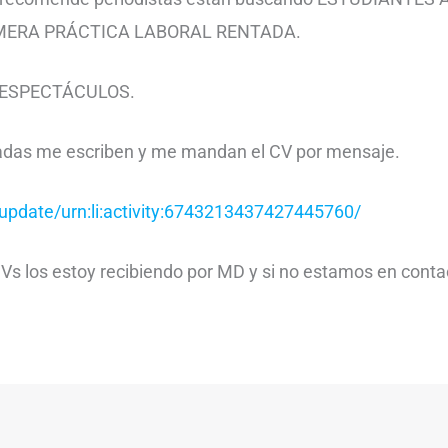
RIMERA PRÁCTICA LABORAL RENTADA.
y ESPECTÁCULOS.
adas me escriben y me mandan el CV por mensaje.
update/urn:li:activity:6743213437427445760/
Vs los estoy recibiendo por MD y si no estamos en contac