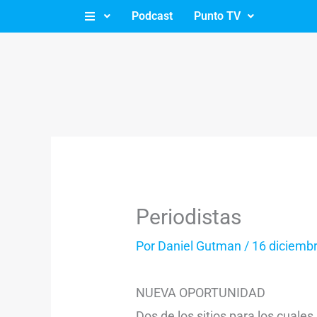
Ir
Podcast
Punto TV
al
contenido
Periodistas
Por
Daniel Gutman
/
16 diciemb
NUEVA OPORTUNIDAD
Dos de los sitios para los cu