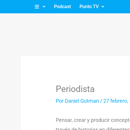
Ir
Podcast
Punto TV
al
contenido
Periodista
Por
Daniel Gutman
/
27 febrero,
Pensar, crear y producir concep
través de historias en diferente