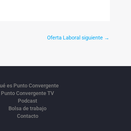
Oferta Laboral siguiente
→
ué es Punto Convergente
Punto Convergente TV
Podcast
Bolsa de trabajo
Contacto