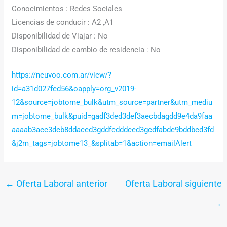
Conocimientos : Redes Sociales
Licencias de conducir : A2 ,A1
Disponibilidad de Viajar : No
Disponibilidad de cambio de residencia : No
https://neuvoo.com.ar/view/?
id=a31d027fed56&oapply=org_v2019-
12&source=jobtome_bulk&utm_source=partner&utm_mediu
m=jobtome_bulk&puid=gadf3ded3def3aecbdagdd9e4da9faa
aaaab3aec3deb8ddaced3gddfcdddced3gcdfabde9bddbed3fd
&j2m_tags=jobtome13_&splitab=1&action=emailAlert
←
Oferta Laboral anterior
Oferta Laboral siguiente
→