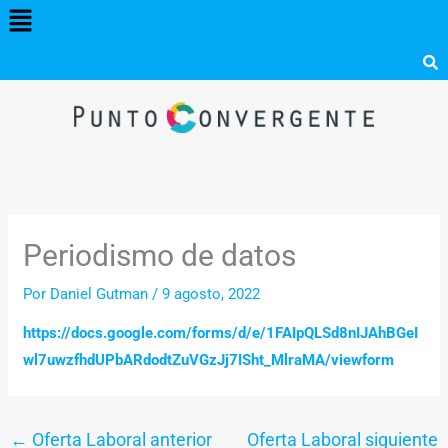
Menú
Ir
al
contenido
Periodismo de datos
Por
Daniel Gutman
/
9 agosto, 2022
https://docs.google.com/forms/d/e/1FAIpQLSd8nIJAhBGeI
wl7uwzfhdUPbARdodtZuVGzJj7ISht_MlraMA/viewform
←
Oferta Laboral anterior
Oferta Laboral siguiente