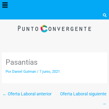
Menú
Ir
al
contenido
Pasantías
Por
Daniel Gutman
/
7 junio, 2021
←
Oferta Laboral anterior
Oferta Laboral siguiente
→