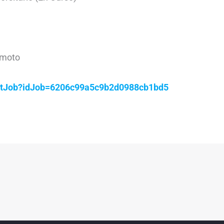
emoto
getJob?idJob=6206c99a5c9b2d0988cb1bd5