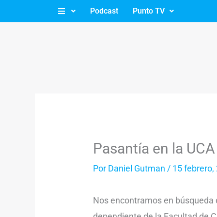
Ir
Podcast
Punto TV
al
contenido
Pasantía en la UCA
Por
Daniel Gutman
/
15 febrero,
Nos encontramos en búsqueda de
dependiente de la Facultad de C