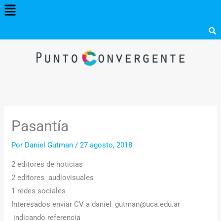
Menú
Ir
al
contenido
Pasantía
Por
Daniel Gutman
/
27 agosto, 2018
2 editores de noticias
2 editores audiovisuales
1 redes sociales
Interesados enviar CV a daniel_gutman@uca.edu.ar
indicando referencia