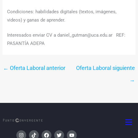
Condiciones: habilidades digitales (textos, imágenes,
videos) y ganas de aprender.
Interesados enviar CV a daniel_gutman@uca.edu.ar REF:
PASANTÍA ADEPA
←
Oferta Laboral anterior
Oferta Laboral siguiente
→
Men
I
T
F
T
Y
n
i
a
w
o