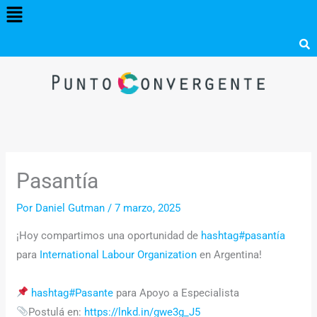
Menú
Ir
al
contenido
Pasantía
Por
Daniel Gutman
/
7 marzo, 2025
¡Hoy compartimos una oportunidad de
hashtag#pasantía
para
International Labour Organization
en Argentina!
hashtag#Pasante
para Apoyo a Especialista
Postulá en:
https://lnkd.in/gwe3g_J5