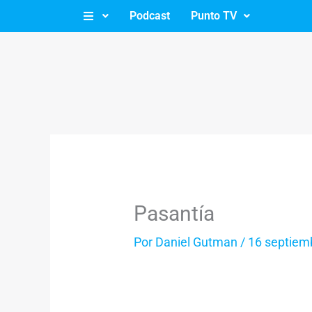
Ir
Podcast
Punto TV
al
contenido
Pasantía
Por
Daniel Gutman
/
16 septiem