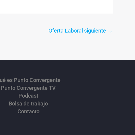
Oferta Laboral siguiente
→
ué es Punto Convergente
Punto Convergente TV
Podcast
Bolsa de trabajo
Contacto