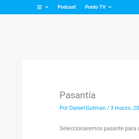
Ir
Podcast
Punto TV
al
contenido
Pasantía
Por
Daniel Gutman
/
3 marzo, 2
Seleccionaremos pasante para d