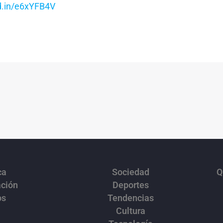
kd.in/e6xYFB4V
ca
Sociedad
Q
ación
Deportes
os
Tendencias
Cultura