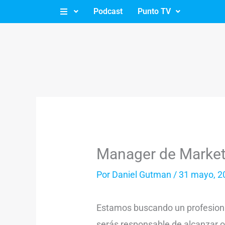
Ir
Podcast
Punto TV
al
contenido
Manager de Market
Por
Daniel Gutman
/
31 mayo, 2
Estamos buscando un profesional
serás responsable de alcanzar o