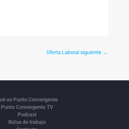
Oferta Laboral siguiente
→
ué es Punto Convergente
Punto Convergente TV
Podcast
Bolsa de trabajo