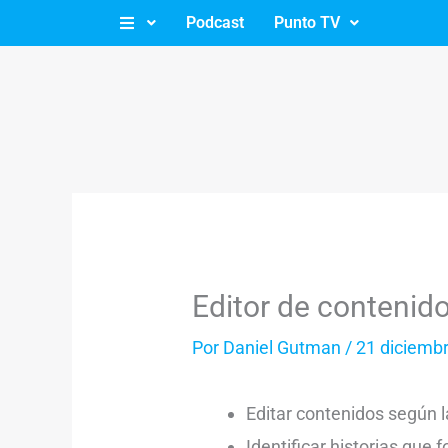
Ir
Podcast
Punto TV
al
contenido
Editor de contenid
Por
Daniel Gutman
/
21 diciemb
Editar contenidos según la
Identificar historias que