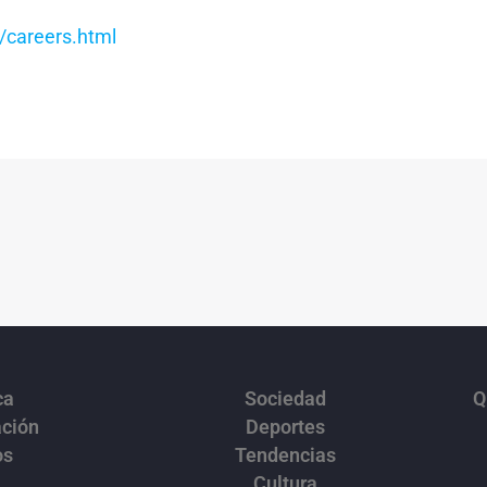
/careers.html
ca
Sociedad
Q
ación
Deportes
os
Tendencias
Cultura