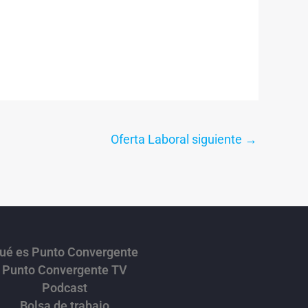
Oferta Laboral siguiente
→
ué es Punto Convergente
Punto Convergente TV
Podcast
Bolsa de trabajo