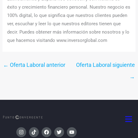
éxito y crecimiento financiero personal. Nuestro negocio es
100% digital, lo que significa que nuestros clientes pueden
ver, escuchar y leer lo que nuestros editores tienen que
decir. Puedes obtener más información sobre nosotros y lo
que hacemos visitando www.inversorglobal.com
←
Oferta Laboral anterior
Oferta Laboral siguiente
→
Men
I
T
F
T
Y
n
i
a
w
o