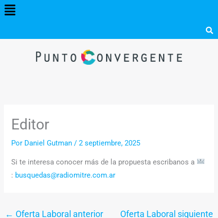
Menú
Ir
al
contenido
Editor
Por
Daniel Gutman
/
2 septiembre, 2025
Si te interesa conocer más de la propuesta escribanos a
:
busquedas@radiomitre.com.ar
←
Oferta Laboral anterior
Oferta Laboral siguiente