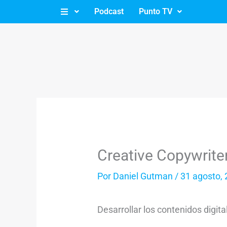
Ir
Podcast
Punto TV
al
contenido
Creative Copywrite
Por
Daniel Gutman
/
31 agosto,
Desarrollar los contenidos digit