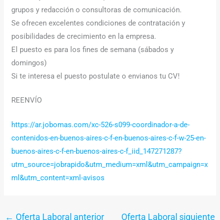
grupos y redacción o consultoras de comunicación.
Se ofrecen excelentes condiciones de contratación y
posibilidades de crecimiento en la empresa.
El puesto es para los fines de semana (sábados y
domingos)
Si te interesa el puesto postulate o envianos tu CV!
REENVÍO
https://ar.jobomas.com/xc-526-s099-coordinador-a-de-
contenidos-en-buenos-aires-c-f-en-buenos-aires-c-f-w-25-en-
buenos-aires-c-f-en-buenos-aires-c-f_iid_147271287?
utm_source=jobrapido&utm_medium=xml&utm_campaign=x
ml&utm_content=xml-avisos
←
Oferta Laboral anterior
Oferta Laboral siguiente