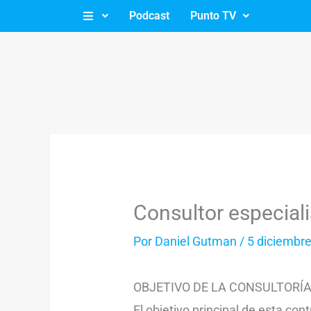
Ir
Podcast
Punto TV
al
contenido
Consultor especial
Por
Daniel Gutman
/
5 diciembre
OBJETIVO DE LA CONSULTORÍA
El objetivo principal de esta co