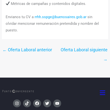
Métricas de campañas y contenidos digitales.
Envianos tu CV a
rrhh.sspge@buenosaires.gob.ar
sin
olvidar mencionar remuneración pretendida y nombre del
puesto.
←
Oferta Laboral anterior
Oferta Laboral siguiente
→
Men
I
T
F
T
Y
n
i
a
w
o
s
k
c
i
u
Menú
Menú