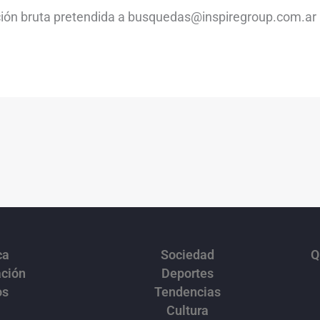
ción bruta pretendida a busquedas@inspiregroup.com.ar
ca
Sociedad
Q
ación
Deportes
os
Tendencias
Cultura