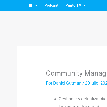
Ir
Podcast
Punto TV
al
contenido
Community Manag
Por
Daniel Gutman
/
20 julio, 20
Gestionar y actualizar dia
LinkedIn, entre otras).