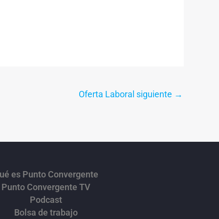
Oferta Laboral siguiente
→
ué es Punto Convergente
Punto Convergente TV
Podcast
Bolsa de trabajo