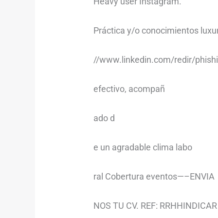
Heavy user Instagram.
Práctica y/o conocimientos luxur
//www.linkedin.com/redir/phish
efectivo, acompañ
ado d
e un agradable clima labo
ral Cobertura eventos—–ENVIA
NOS TU CV. REF: RRHHINDIC