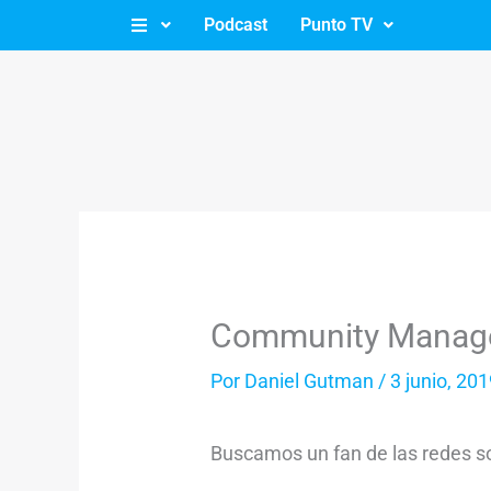
Ir
Podcast
Punto TV
al
contenido
Community Manag
Por
Daniel Gutman
/
3 junio, 20
Buscamos un fan de las redes soc