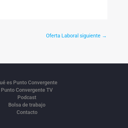
Oferta Laboral siguiente
→
ué es Punto Convergente
Punto Convergente TV
Podcast
Bolsa de trabajo
Contacto