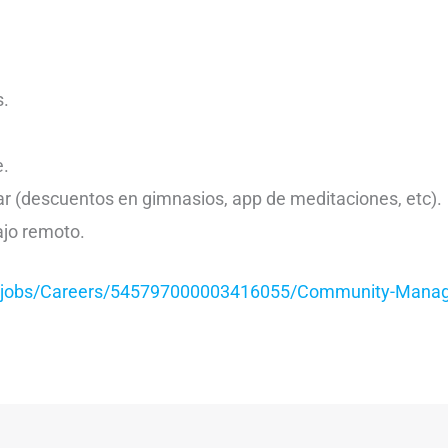
s.
e.
r (descuentos en gimnasios, app de meditaciones, etc).
ajo remoto.
com/jobs/Careers/545797000003416055/Community-Manag