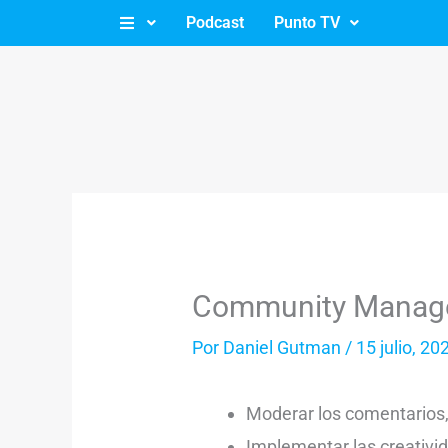
Ir
Podcast
Punto TV
al
contenido
Community Manag
Por
Daniel Gutman
/
15 julio, 20
Moderar los comentarios, 
Implementar las creativi