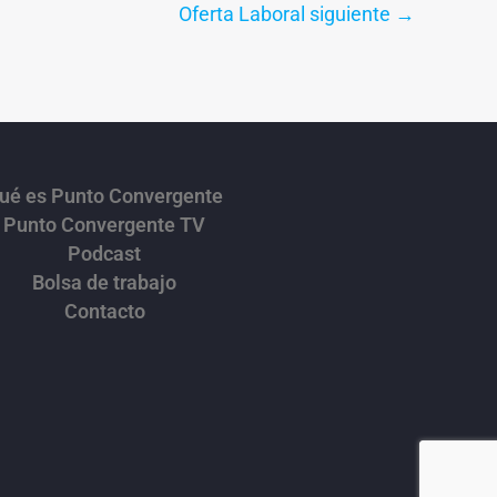
Oferta Laboral siguiente
→
ué es Punto Convergente
Punto Convergente TV
Podcast
Bolsa de trabajo
Contacto