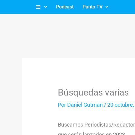
Ir
Podcast
Punto TV
al
contenido
Búsquedas varias
Por
Daniel Gutman
/
20 octubre,
Buscamos Periodistas/Redactore
que serán lanzados en 2023.