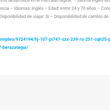
vos desarrollos en el mercado digital. – Idioma inglés 
iencia – Idiomas: Inglés – Edad: entre 24 y 70 años – Co
Disponibilidad de viajar: Si – Disponibilidad de cambio de
empleo/9724194/hj-107-pi747-ozx-239-ro-251-cqh25-p
-berazategui/