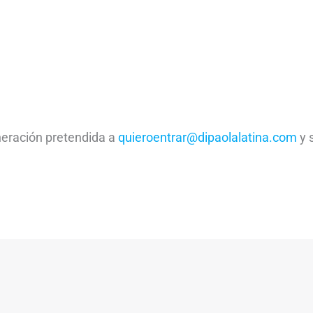
neración pretendida a
quieroentrar@dipaolalatina.com
y 