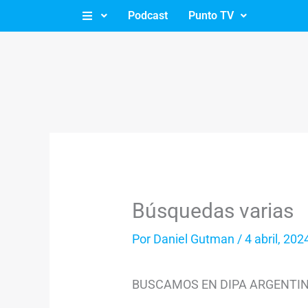
Ir
Podcast
Punto TV
al
contenido
Búsquedas varias
Por
Daniel Gutman
/
4 abril, 202
BUSCAMOS EN DIPA ARGENTINA