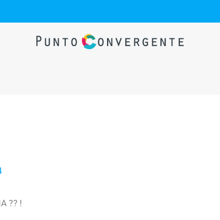
4
 ?? !