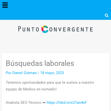
Menú
Ir
al
contenido
Búsquedas laborales
Por
Daniel Gutman
/
18 mayo, 2023
Tenemos oportunidades para que te sumes a nuestro
equipo de Medios en nomadic! ‍
Analista SEO Técnico ➡
https://lnkd.in/e27an4nF