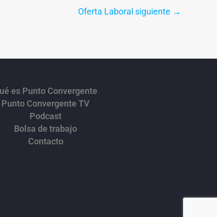
Oferta Laboral siguiente
→
ué es Punto Convergente
Punto Convergente TV
Podcast
Bolsa de trabajo
Contacto