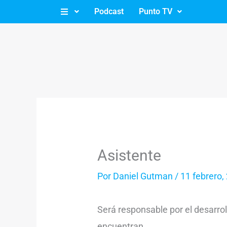
Ir
Podcast
Punto TV
al
contenido
Asistente
Por
Daniel Gutman
/
11 febrero,
Será responsable por el desarroll
encuentran