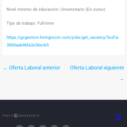
Nivel mínimo de educación: Universitario (En curso)
Tipo de trabajo: Full-time
https://gcgestion.hiringroom.com/jobs/get_vacancy/5cd1a
3069aab46fa2e36ecb5
←
Oferta Laboral anterior
Oferta Laboral siguiente
→
Men
I
T
F
T
Y