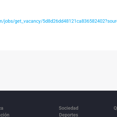
.com/jobs/get_vacancy/5d8d26dd48121ca836582402?sou
ca
Sociedad
Q
ación
Deportes