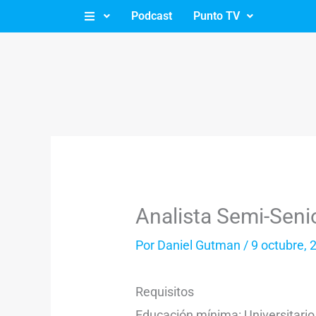
Ir
Podcast
Punto TV
al
contenido
Analista Semi-Seni
Por
Daniel Gutman
/
9 octubre, 
Requisitos
Educación mínima: Universitario 