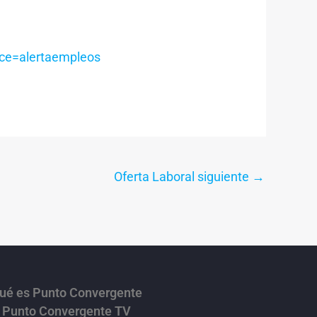
rce=alertaempleos
Oferta Laboral siguiente
→
ué es Punto Convergente
Punto Convergente TV