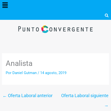
Menú
Ir
al
contenido
Analista
Por
Daniel Gutman
/
14 agosto, 2019
←
Oferta Laboral anterior
Oferta Laboral siguiente
→