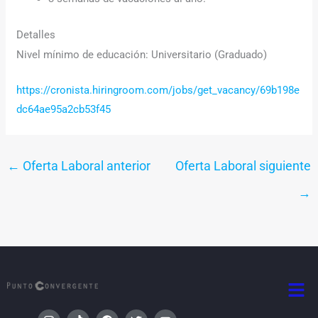
Detalles
Nivel mínimo de educación: Universitario (Graduado)
https://cronista.hiringroom.com/jobs/get_vacancy/69b198e
dc64ae95a2cb53f45
←
Oferta Laboral anterior
Oferta Laboral siguiente
→
Men
I
T
F
T
Y