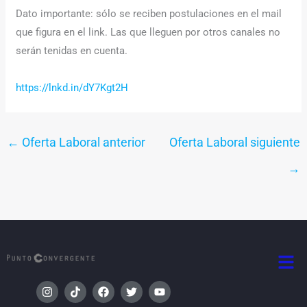
Dato importante: sólo se reciben postulaciones en el mail
que figura en el link. Las que lleguen por otros canales no
serán tenidas en cuenta.
https://lnkd.in/dY7Kgt2H
←
Oferta Laboral anterior
Oferta Laboral siguiente
→
Men
I
T
F
T
Y
n
i
a
w
o