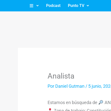
Ir
Podcast
Punto TV
al
contenido
Analista
Por
Daniel Gutman
/
5 junio, 20
Estamos en búsqueda de
AN
Zona de trabajo: Constitució