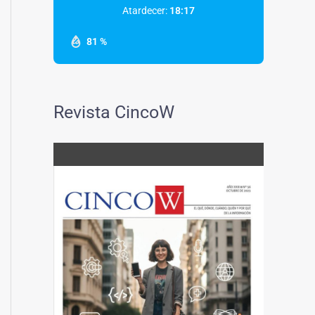
Atardecer:
18:17
81 %
Revista CincoW