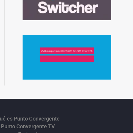
ué es Punto Convergente
Punto Convergente TV