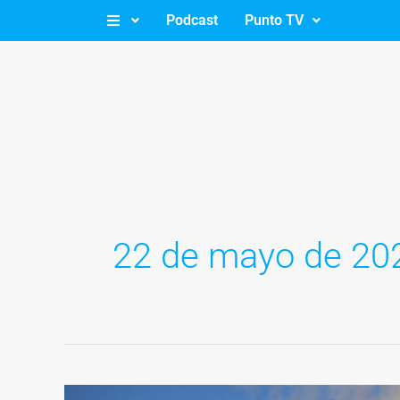
Ir
Podcast
Punto TV
al
contenido
22 de mayo de 20
La