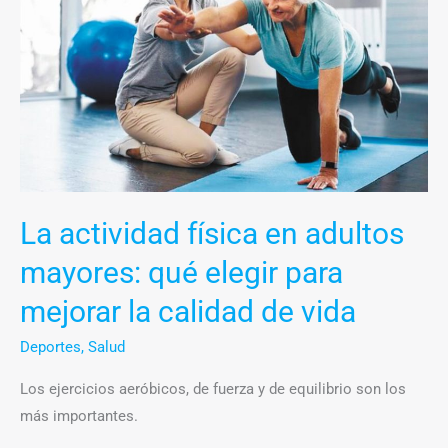
adultos
mayores:
qué
elegir
para
mejorar
la
calidad
La actividad física en adultos
de
vida
mayores: qué elegir para
mejorar la calidad de vida
Deportes
,
Salud
Los ejercicios aeróbicos, de fuerza y de equilibrio son los
más importantes.