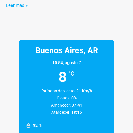
Leer más »
Buenos Aires, AR
10:54,
agosto 7
8
°C
Ráfagas de viento:
21 Km/h
Clouds:
0%
Amanecer:
07:41
Atardecer:
18:16
82 %