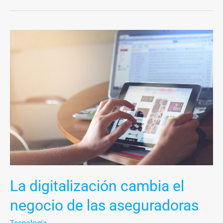
La
digitalización
cambia
el
negocio
de
las
aseguradoras
La digitalización cambia el
negocio de las aseguradoras