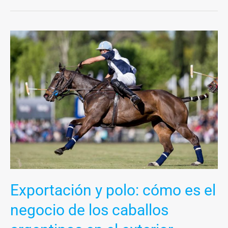
Exportación
y
polo:
cómo
es
el
negocio
de
los
caballos
argentinos
Exportación y polo: cómo es el
en
el
negocio de los caballos
exterior