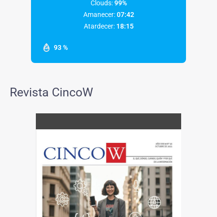
Clouds:
99%
Amanecer:
07:42
Atardecer:
18:15
93 %
Revista CincoW