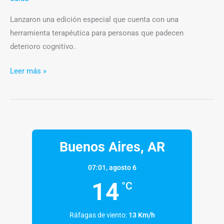
memoria
Lanzaron una edición especial que cuenta con una
herramienta terapéutica para personas que padecen
deterioro cognitivo.
Leer más »
Buenos Aires, AR
07:01,
agosto 6
14
°C
Ráfagas de viento:
13 Km/h