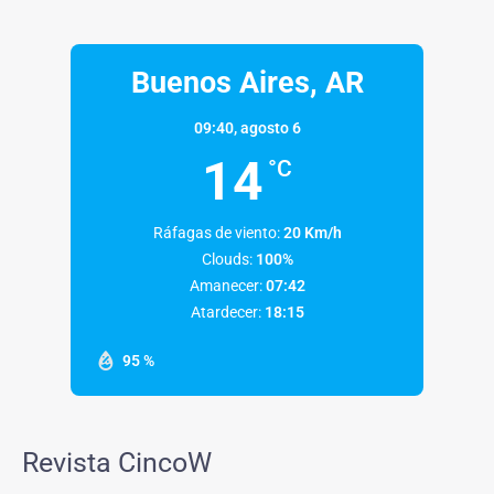
Buenos Aires, AR
09:40,
agosto 6
14
°C
Ráfagas de viento:
20 Km/h
Clouds:
100%
Amanecer:
07:42
Atardecer:
18:15
95 %
Revista CincoW