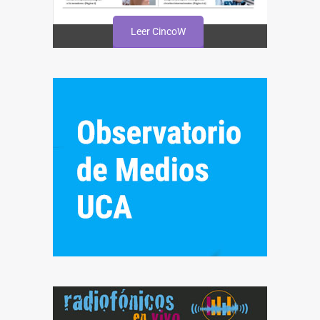
Leer CincoW