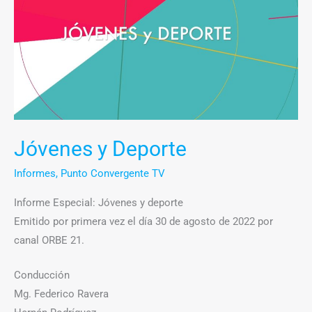
Deporte
Jóvenes y Deporte
Informes
,
Punto Convergente TV
Informe Especial: Jóvenes y deporte
Emitido por primera vez el día 30 de agosto de 2022 por
canal ORBE 21.
Conducción
Mg. Federico Ravera