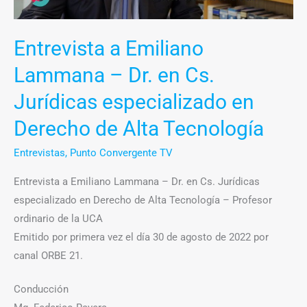
Jurídicas
especializado
Entrevista a Emiliano
en
Lammana – Dr. en Cs.
Derecho
de
Jurídicas especializado en
Alta
Derecho de Alta Tecnología
Tecnología
Entrevistas
,
Punto Convergente TV
Entrevista a Emiliano Lammana – Dr. en Cs. Jurídicas
especializado en Derecho de Alta Tecnología – Profesor
ordinario de la UCA
Emitido por primera vez el día 30 de agosto de 2022 por
canal ORBE 21.
Conducción