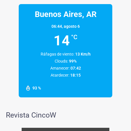
Buenos Aires, AR
06:44,
agosto 6
14
°C
Ráfagas de viento:
13 Km/h
Clouds:
99%
Amanecer:
07:42
Atardecer:
18:15
93 %
Revista CincoW