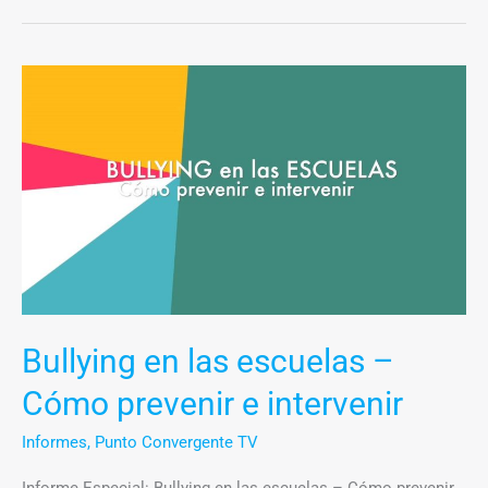
Bullying
en
las
escuelas
–
Cómo
prevenir
e
intervenir
Bullying en las escuelas –
Cómo prevenir e intervenir
Informes
,
Punto Convergente TV
Informe Especial: Bullying en las escuelas – Cómo prevenir