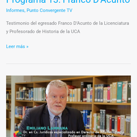
Informes
,
Punto Convergente TV
Testimonio del egresado Franco D’Acunto de la Licenciatura
y Profesorado de Historia de la UCA
Leer más »
Entrevista
a
Emiliano
Lammana
–
Dr.
en
Cs.