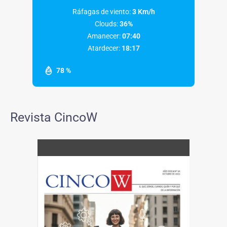
Ráfagas de viento:
3 Km/h
Clouds:
36%
Amanecer:
07:40
Atardecer:
18:17
78 %
Revista CincoW