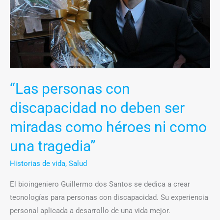
deben
ser
miradas
como
héroes
ni
“Las personas con
como
una
discapacidad no deben ser
tragedia”
miradas como héroes ni como
una tragedia”
Historias de vida
,
Salud
El bioingeniero Guillermo dos Santos se dedica a crear
tecnologías para personas con discapacidad. Su experiencia
personal aplicada a desarrollo de una vida mejor.