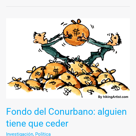
Fondo
del
Conurbano:
alguien
tiene
que
ceder
Fondo del Conurbano: alguien
tiene que ceder
Investigación
,
Política