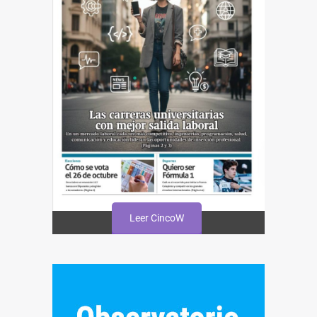
Leer CincoW