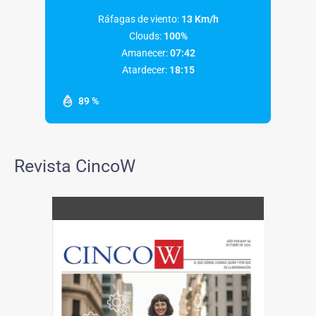
Ráfagas de viento:
13 Km/h
Clouds:
100%
Amanecer:
07:42
Atardecer:
18:15
89 %
Revista CincoW