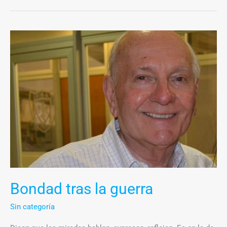
Bondad
tras
la
guerra
Bondad tras la guerra
Sin categoría