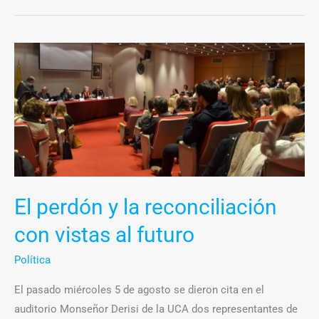
El
perdón
y
la
reconciliación
con
vistas
al
El perdón y la reconciliación
futuro
con vistas al futuro
Política
El pasado miércoles 5 de agosto se dieron cita en el
auditorio Monseñor Derisi de la UCA dos representantes de