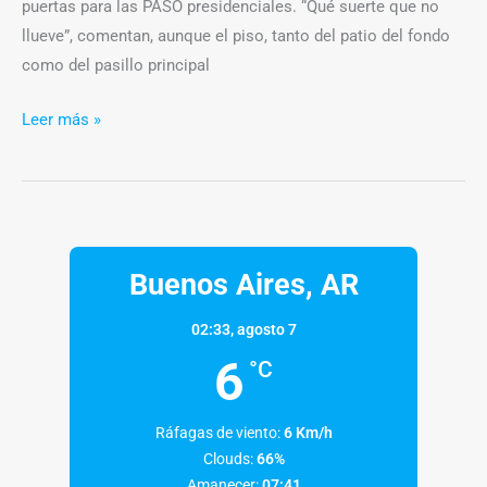
puertas para las PASO presidenciales. “Qué suerte que no
llueve”, comentan, aunque el piso, tanto del patio del fondo
como del pasillo principal
Leer más »
Buenos Aires, AR
02:33,
agosto 7
6
°C
Ráfagas de viento:
6 Km/h
Clouds:
66%
Amanecer:
07:41