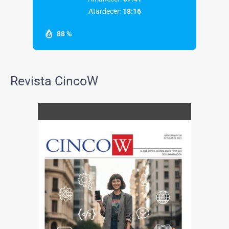
Atardecer:
18:16
88 %
Revista CincoW